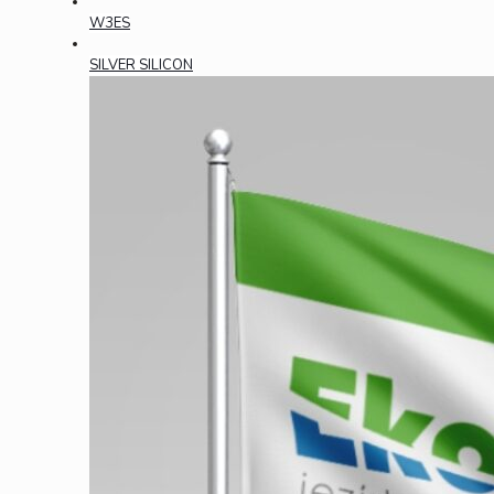
W3ES
SILVER SILICON